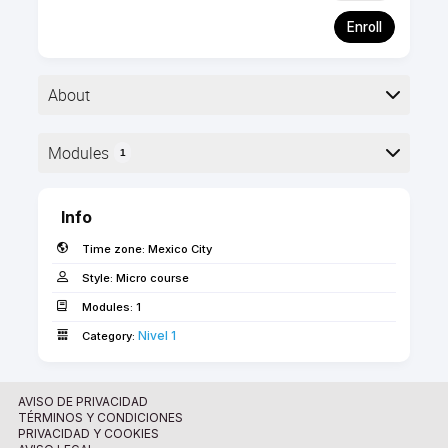
Enroll
About
¿Es la primera vez que nos visitas? ¡Entra aquí y
Modules
1
aprende a explorar nuestro sitio para convertirte en
un experto BIM!
Here is the course outline:
Info
Time zone:
Mexico City
Objetivos de Aprendizaje
Style:
Micro course
Modules:
1
El objetivo de este curso es introducirte las
habilidades básicas y los conceptos más
Nivel 1
Category:
importantes de Archicad para que puedas
empezar a trabajar con el software desde hoy.
AVISO DE PRIVACIDAD
Audiencia Objetivo
TÉRMINOS Y CONDICIONES
PRIVACIDAD Y COOKIES